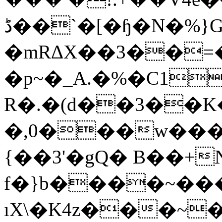
ڈ��`�[�ɧ�N�%}G���F��s9� �-
�mRΔX��3��=
�p~�_A.�%�C1
R�.�(d��3��K
�,0���w���4��%�Ɏ�A���v�ߗ�
{��3'�gQ� B��+
f�}b����~��
ıX\�K4z���~