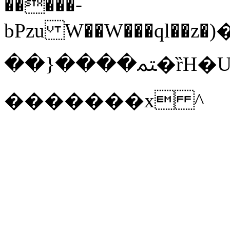
�����-
bPzu W��W���ql�
��}����ﳣ�ȑH�U��j�26A��/rLf0G�
�������x ^