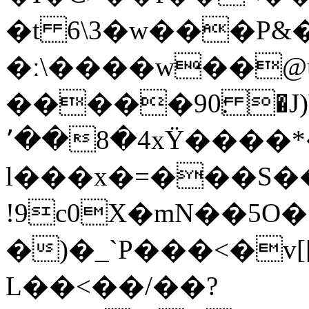
�t 6\3�w���P&
�ː\����w��@u
�����90׃ �J)Vt�7��zP��T%G���*,|
٬��8�4xΫ����*� � j@���
l���x�=���S��
!9c0X�mN��5
�)�_`P���<�v
L��<��/��?