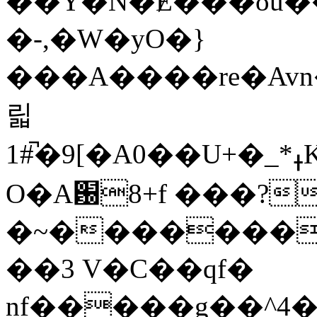
��Y�N�Ɇ���ȣu���
�-,�W�yO�}
���A����re�Avn
릷
1#̚�9[�A0��U+�_*ߪK�o�҃�:�>Ψ_�.\��֡��ݿ��:Ίe��/U}Y_���ͻ�@˷j�.T��
O�A԰8+f ���?
�~�������
��3 V�C��qf�
nf�����g��^4�