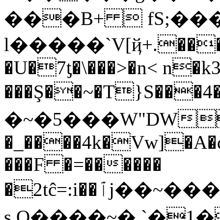
���B+  fS;��
l�����`V[ҋ+.���N�h
�U�7ƫ�\���>�n< n�k3C
���Ş��~�T}S���4
�~�5���W"DW��
�_����4k�Vw]�A�q
���F �=������
�2tĉ=:i��ٱj��~����������׬���z�χLο�����H�Dg�H�D�6���:�φ��z��Boeq���9�>*���,66UzV-
s Q����~� `�1