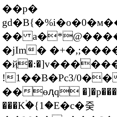
��p�
gd�B{�%i�o�0�м
�� a�*@�
���*
�jIm� �+�,;���
�ҋ�:�]v���ͥ��
!1��B�Pc3/0�
��ɵԯq �]�p���=
���K۠�{1�E�c�줒