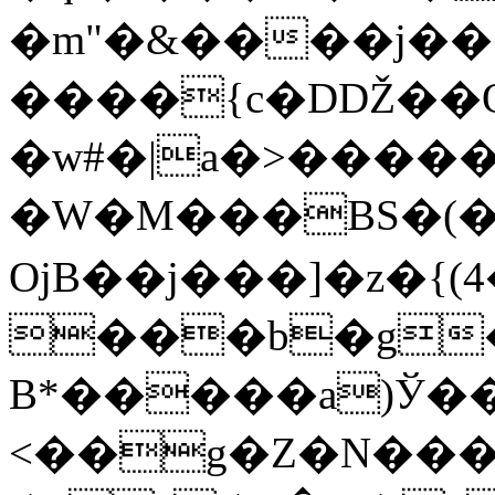
�m"�&����j��
����{c�DǄ��Q�
�w#�|a�>�����
�W�M���BS�(�
OjB��j���]�z�{(
�
��b�g
B*�����a)Ў�
<��g�Z�N��