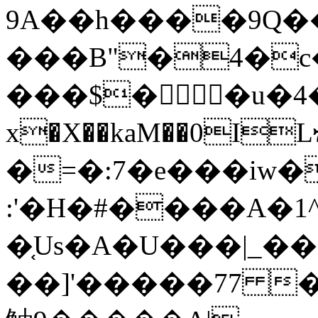
9A��h����9Q
���B"�4�c��;>WBפ����5v�07y�
���$�򼞃 �u�4
x�X��kaM��0I
�=�:7�e���iw�
:'�H�#����A�1
�֤Us�A�U���|_���AU�͟�
��]'�����77 �