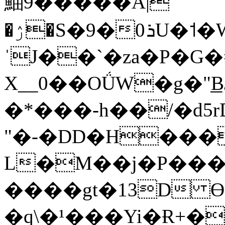
鮋9�����A|
�ۯ�S�9�0ܪU�˦�W�w�[��.�y�Z��[9������#��J��:h�E
ˈJ��`�za�P�G�=��;[�V
X__0��OǗW�g�"
�*���-h��/�d5
"�-�DD�H���
L�M��j�P���
����gt�13D 
�q\�¹���Yi�Ɍ+