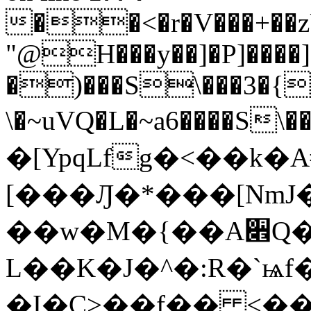
��<�r�V���+��z
"@H���y��]�P]���
�)���S\���3�{0
\�~uVQ�L�~a6����S\��q����
�[YpqLfg�<��k
[���Ԓ�*���[NmJ�
��w�M�{��A૎Q�M
L��K�J�^�:R�`ѩ
�I�C>��f�� <��b