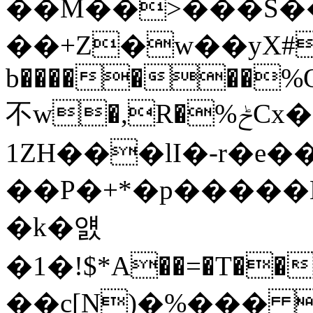
��M��>���S��
��+Z�w��yX#G
b�������%Q�
不w�,R�%ݲCx�;�]5��
1ZH���lI�-r�e��
��P�+*�p�����
�k�얤
�1�!$*A��=�T��
��c[N)�%��� 