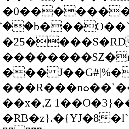
�0���������
�͊�b���O��`�.Z
�25����S�RD
��������$Z�n�
��� J��G#|%�
���R���nߋ��`���{����`�WK�)�����R%���0�E9LIApj�j"ȱ�3������ g
��x�,Z 1��O�3}�
�RB�z}.�{YJ�8�l` �