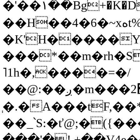
�'��١��Bg+�K�D�Cgp�P_��y/ri�P�:�d��Ѝ����o)R
��H��4�6�~xهt%�t���O-i�\6�W�
�Κ'H�����Y
���*��m�rh�S
˥1h�,����=�/
��@:��ږ�m���2׭��QE ($�JT��
ְ�.�A���tF,��
��_՝S:�ť@;�({
���'�!.+��V4e