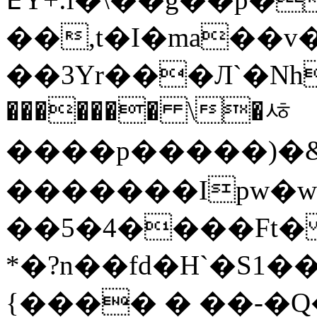
��,t�I�ma�
��3Yr���Л`�Nh�
������� \�ᄻ
����p�����)�&9H
�������Ipw�w�{
��5�4����Ft�
*�?n��fd�H`�S1�
{���� � ��-�Q