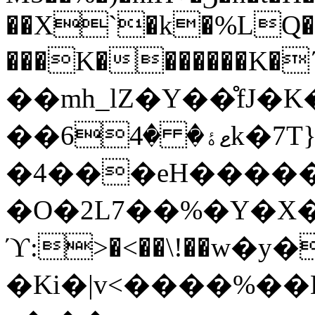
��X`�k�%LQ�6
���K�������
��mh_lZ�Y��̊fJ
��6ޱۀ� �4k�7T}m\�#�I-
�4���eH�����
�O�2L7��%�Y�X�
ϓ:>�<��\!��w�y
�Ki�|v<����%��