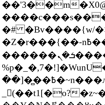
��'3��m�X0
����c���s���\�=HTM�ҧTݶ%��P�poƃZ���:�ܵ�������
�# �Bv����{w/�
�Z�r���{��-n߿����}
������7�����ܭ�ܢ���
%p�_�,7�!]�WunU
��]�̻��߿�~n���л5�{0w��7��e_���𪀼
_(��t1[�o?�z