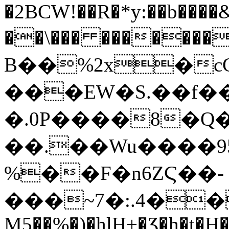
�2BCW!��R�*y:��b��
��\��� �������
B��%2x�c
���EW�S.��f��
�.0P����8�Q
��.��Wu����95
%��F�n6ZϚ��-
���~7�:.4��
M5��%�)�hlH+�Ʒ�h�t�H