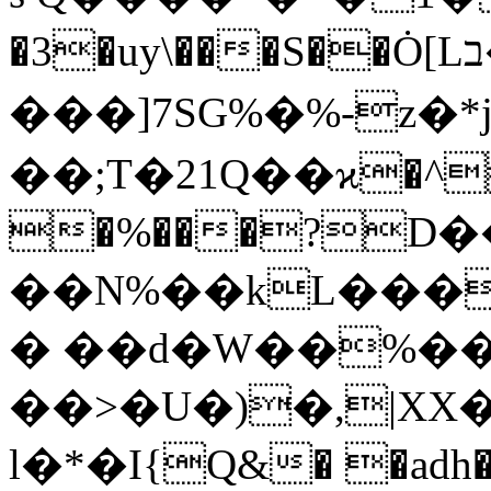
�3�uy\���S��Ȯ[Lב�϶��
���]7SG%�%-z�*j���(Z�ݻ�!uH����
��;T�21Q��ϰ�^
�%���?
��N%��kL���
� ��d�W��%��
��>�U�)�,|XX�
ӏ�*�I{Q&� �adh�