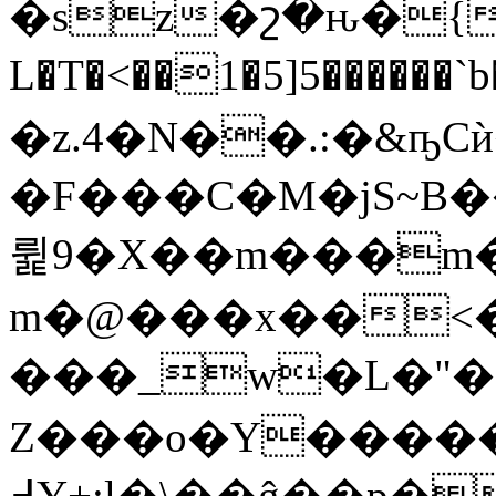
�sz�շ�ԋ�{�
L�T�<��1�5]5������`
�z.4�N��.:�&ҧC
�F���C�M�jS~B
륉9�X��m���m
m�@���x��˂�)
���_w�L�"�
Z���o�Y�����J����uߘ��AYr�Z��O��d(��'Q�׍�H��+���5�ʏ
߄Y+:l�\��ĝ��p��Y����R8��U�H)�Y6<�U(Y��`�