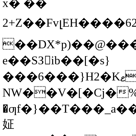
x� ��
2+Z��FvլEH����62P�4�7ﷺm)֥`
��DX*p)��@���
e��SЗib��[�s}
���6���}H2�KޱB���5����"L���-
NW��V�[�Cj�
�ƣf�}��T���_a��X!74T�
姃